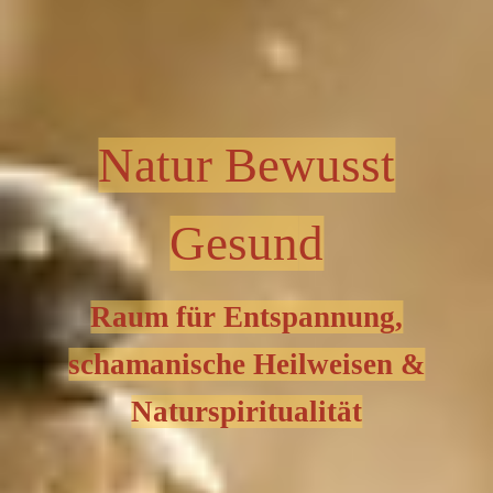
Natur Bewusst
Gesun
d
Raum für Entspannung,
schamanische Heilweisen &
Naturspiritualität