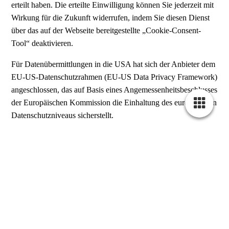
erteilt haben. Die erteilte Einwilligung können Sie jederzeit mit
Wirkung für die Zukunft widerrufen, indem Sie diesen Dienst
über das auf der Webseite bereitgestellte „Cookie-Consent-
Tool“ deaktivieren.
Für Datenübermittlungen in die USA hat sich der Anbieter dem
EU-US-Datenschutzrahmen (EU-US Data Privacy Framework)
angeschlossen, das auf Basis eines Angemessenheitsbeschlusses
der Europäischen Kommission die Einhaltung des europäischen
Datenschutzniveaus sicherstellt.
7) Tools und Sonstiges
Cookie-Consent-Tool
Diese Website nutzt zur Einholung wirksamer
Nutzereinwilligungen für einwilligungspflichtige Cookies und
cookie-basierte Anwendungen ein sog. „Cookie-Consent-
Tool“. Das „Cookie-Consent-Tool“ wird Nutzern bei
Seitenaufruf in Form einer interaktiven Benutzeroberfläche